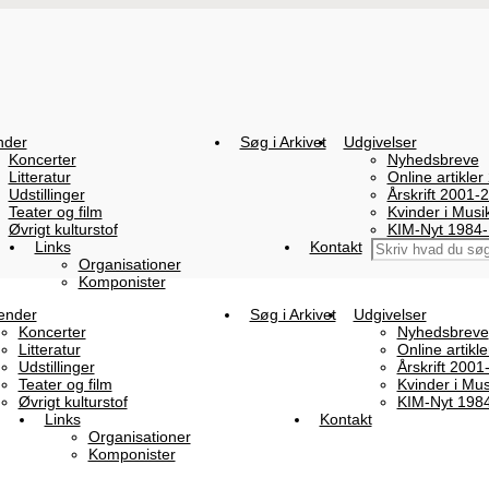
nder
Søg i Arkivet
Udgivelser
Koncerter
Nyhedsbreve
Litteratur
Online artikler
Udstillinger
Årskrift 2001-
Teater og film
Kvinder i Mus
Øvrigt kulturstof
KIM-Nyt 1984
Links
Kontakt
Organisationer
Komponister
ender
Søg i Arkivet
Udgivelser
Koncerter
Nyhedsbreve
Litteratur
Online artikl
Udstillinger
Årskrift 2001
Teater og film
Kvinder i Mu
Øvrigt kulturstof
KIM-Nyt 198
Links
Kontakt
Organisationer
Komponister