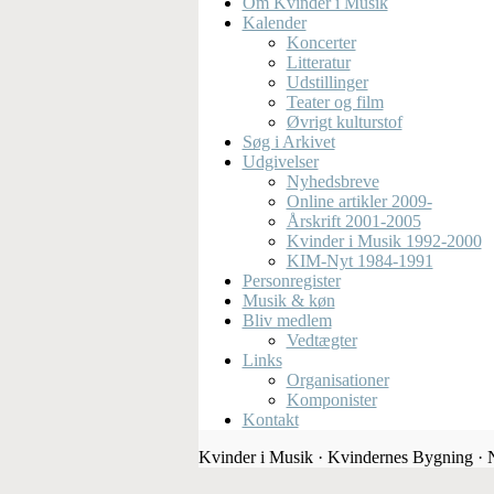
Om Kvinder i Musik
Kalender
Koncerter
Litteratur
Udstillinger
Teater og film
Øvrigt kulturstof
Søg i Arkivet
Udgivelser
Nyhedsbreve
Online artikler 2009-
Årskrift 2001-2005
Kvinder i Musik 1992-2000
KIM-Nyt 1984-1991
Personregister
Musik & køn
Bliv medlem
Vedtægter
Links
Organisationer
Komponister
Kontakt
Kvinder i Musik · Kvindernes Bygning ·