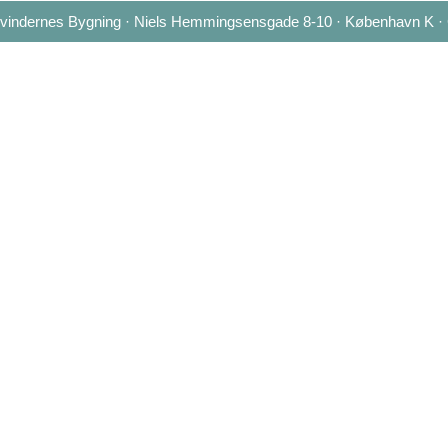
 Kvindernes Bygning · Niels Hemmingsensgade 8-10 · København K ·