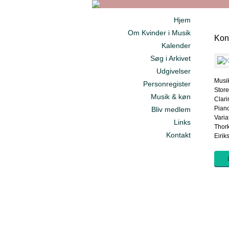
Hjem
Om Kvinder i Musik
Konc
Kalender
Søg i Arkivet
Udgivelser
Musik
Personregister
Store
Musik & køn
Clari
Piano
Bliv medlem
Varia
Links
Thork
Kontakt
Eirik