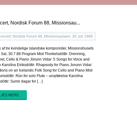
ert, Nordisk Forum 88, Missionsau...
 af tre kvindelige islandske komponister, Missionshusets
 Sal, 30.7.88 Program Mist Thorkelsdóttir: Drenning,
net, Cello & Piano Jórunn Vidar: 5 Songs for Voice and
 Karolína Eiriksdóttir: Rhapsody for Piano Jorunn Vidar:
tions on an Icelandic Folk Song for Cello and Piano Mist
elsdóttir: Rún for solo Flute – uropførelse Karolína
sdóttir: Sumir dagar for […]
LÆS MERE