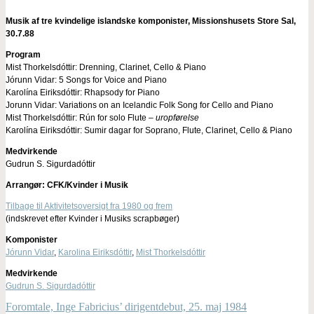
Musik af tre kvindelige islandske komponister, Missionshusets Store Sal,
30.7.88
Program
Mist Thorkelsdóttir: Drenning, Clarinet, Cello & Piano
Jórunn Vidar: 5 Songs for Voice and Piano
Karolína Eiriksdóttir: Rhapsody for Piano
Jorunn Vidar: Variations on an Icelandic Folk Song for Cello and Piano
Mist Thorkelsdóttir: Rún for solo Flute –
uropførelse
Karolína Eiriksdóttir: Sumir dagar for Soprano, Flute, Clarinet, Cello & Piano
Medvirkende
Gudrun S. Sigurdadóttir
Arrangør: CFK/Kvinder i Musik
Tilbage til Aktivitetsoversigt fra 1980 og frem
(indskrevet efter Kvinder i Musiks scrapbøger)
Komponister
Jórunn Vidar
,
Karolina Eiriksdóttir
,
Mist Thorkelsdóttir
Medvirkende
Gudrun S. Sigurdadóttir
Foromtale, Inge Fabricius’ dirigentdebut, 25. maj 1984