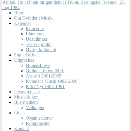
Artikel, Hun får sin dirigentdebut i Tivoli, Berlingske Tidende,. 25.
maj 1984
Hjem
Om Kvinder i Musik
Kalender
Koncerter
Litteratur
Udstillinger
Teater og film
Øvrigt kulturstof
Søg i Arkivet
Udgivelser
Nyhedsbreve
Online artikler 2009-
Årskrift 2001-2005
Kvinder i Musik 1992-2000
KIM-Nyt 1984-1991
Personregister
Musik & køn
Bliv medlem
Vedtægter
Links
Organisationer
Komponister
Kontakt