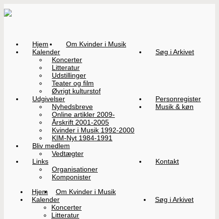
Hjem
Om Kvinder i Musik
Kalender
Søg i Arkivet
Koncerter
Litteratur
Udstillinger
Teater og film
Øvrigt kulturstof
Udgivelser
Personregister
Nyhedsbreve
Musik & køn
Online artikler 2009-
Årskrift 2001-2005
Kvinder i Musik 1992-2000
KIM-Nyt 1984-1991
Bliv medlem
Vedtægter
Links
Kontakt
Organisationer
Komponister
Hjem
Om Kvinder i Musik
Kalender
Søg i Arkivet
Koncerter
Litteratur