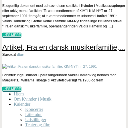
Et egentlig dokument med udnævnelsen ses ikke i Kvinder i Musiks scrapbøger
eller arkiv, men af artiklen “To æresmedlemmer af KIM” i KIM-NYT nr. 27,
september 1991 fremgår, at to æresmedlemmer er udnævnt i foråret 1991:
Valdis Hamerik og Grethe Kolbe.I samme KIM-Nyt findes Inge Brulands artikel
“Fra en dansk musikerfamilie, operasangerinden Valdis Hamerik og […]
LÆS MERE
Artikel, Fra en dansk musikerfamilie,...
Skrevet af
ditte
Forfatter: Inge Bruland Operasangerinden Valdis Hamerik og hendes mor
Margaret E. Williams Tilbage til Aktivitetsoversigt fra 1980 og frem
LÆS MERE
Hjem
Om Kvinder i Musik
Kalender
Koncerter
Litteratur
Udstillinger
Teater og film