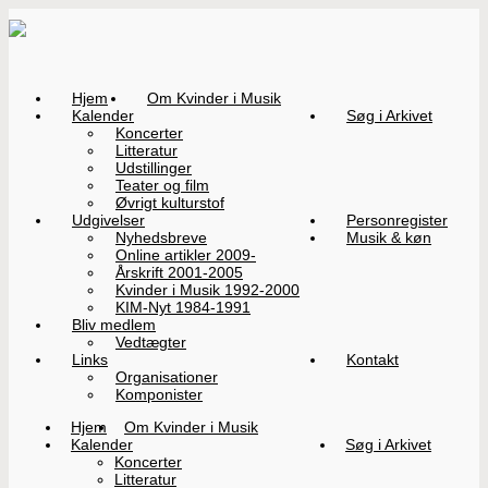
Hjem
Om Kvinder i Musik
Kalender
Søg i Arkivet
Koncerter
Litteratur
Udstillinger
Teater og film
Øvrigt kulturstof
Udgivelser
Personregister
Nyhedsbreve
Musik & køn
Online artikler 2009-
Årskrift 2001-2005
Kvinder i Musik 1992-2000
KIM-Nyt 1984-1991
Bliv medlem
Vedtægter
Links
Kontakt
Organisationer
Komponister
Hjem
Om Kvinder i Musik
Kalender
Søg i Arkivet
Koncerter
Litteratur