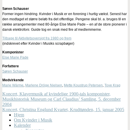
Søren Schauser
Former ingen hindring. Kvinder i Musik er en forening i hurtig vækst. Senest har
den modtaget et større beløb fra det offentlige. Pengene skal bl. a. bruges til en
række arrangementer med 80-årige Else Marie Pade – en af de store pionerer i
dansk elektrofoni. Guide tog en snak med fire af medlemmerne.
Tilbage til Aktivitetsoversigt fra 1980 og frem
(indskrevet efter Kvinder i Musiks scrapbøger)
Komponister
Else Marie Pade
Forfattere
Søren Schauser
Medvirkende
Marie Wärme
,
Marlene Dröge Nielsen
,
Mette Koustrup Petersen
,
Tove Krag
Koncert, Klavermusik af kvindelige 1900-tals komponister,
Musikhistorisk Museum og Carl Claudius’ Samling, 5. december
2004
Koncert, Christina Englund Kvartet, Krudttønden, 15. januar 2005
Hjem
Om Kvinder i Musik
Kalender