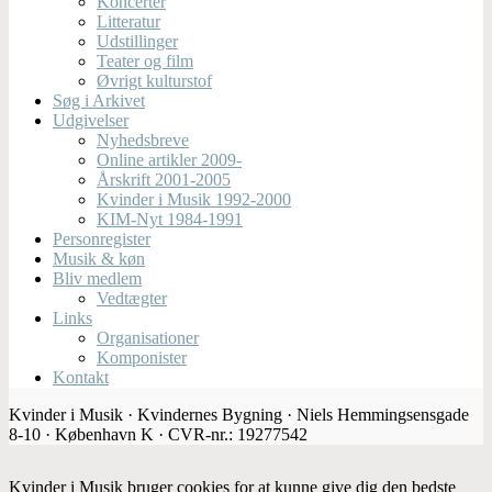
Koncerter
Litteratur
Udstillinger
Teater og film
Øvrigt kulturstof
Søg i Arkivet
Udgivelser
Nyhedsbreve
Online artikler 2009-
Årskrift 2001-2005
Kvinder i Musik 1992-2000
KIM-Nyt 1984-1991
Personregister
Musik & køn
Bliv medlem
Vedtægter
Links
Organisationer
Komponister
Kontakt
Kvinder i Musik · Kvindernes Bygning · Niels Hemmingsensgade
8-10 · København K · CVR-nr.: 19277542
Kvinder i Musik bruger cookies for at kunne give dig den bedste