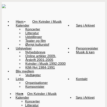
Hjem
Om Kvinder i Musik
Kalender
Søg i Arkivet
Koncerter
Litteratur
Udstillinger
Teater og film
Øvrigt kulturstof
Udgivelser
Personregister
Nyhedsbreve
Musik & køn
Online artikler 2009-
Årskrift 2001-2005
Kvinder i Musik 1992-2000
KIM-Nyt 1984-1991
Bliv medlem
Vedtægter
Links
Kontakt
Organisationer
Komponister
Hjem
Om Kvinder i Musik
Kalender
Søg i Arkivet
Koncerter
Litteratur