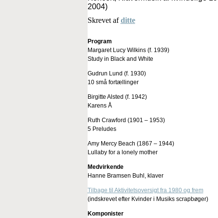
2004)
Skrevet af
ditte
Program
Margaret Lucy Wilkins (f. 1939)
Study in Black and White
Gudrun Lund (f. 1930)
10 små fortællinger
Birgitte Alsted (f. 1942)
Karens Å
Ruth Crawford (1901 – 1953)
5 Preludes
Amy Mercy Beach (1867 – 1944)
Lullaby for a lonely mother
Medvirkende
Hanne Bramsen Buhl, klaver
Tilbage til Aktivitetsoversigt fra 1980 og frem
(indskrevet efter Kvinder i Musiks scrapbøger)
Komponister