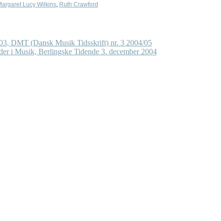
argaret Lucy Wilkins
,
Ruth Crawford
03, DMT (Dansk Musik Tidsskrift) nr. 3 2004/05
der i Musik, Berlingske Tidende 3. december 2004