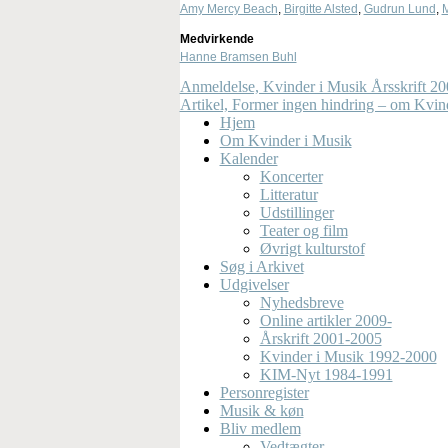
Amy Mercy Beach
,
Birgitte Alsted
,
Gudrun Lund
,
M
Medvirkende
Hanne Bramsen Buhl
Anmeldelse, Kvinder i Musik Årsskrift 20
Artikel, Former ingen hindring – om Kvin
Hjem
Om Kvinder i Musik
Kalender
Koncerter
Litteratur
Udstillinger
Teater og film
Øvrigt kulturstof
Søg i Arkivet
Udgivelser
Nyhedsbreve
Online artikler 2009-
Årskrift 2001-2005
Kvinder i Musik 1992-2000
KIM-Nyt 1984-1991
Personregister
Musik & køn
Bliv medlem
Vedtægter