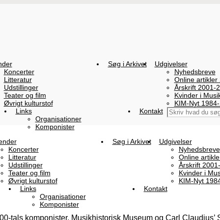
nder
Søg i Arkivet
Udgivelser
Koncerter
Nyhedsbreve
Litteratur
Online artikler
Udstillinger
Årskrift 2001-
Teater og film
Kvinder i Mus
Øvrigt kulturstof
KIM-Nyt 1984
Links
Kontakt
Organisationer
Komponister
ender
Søg i Arkivet
Udgivelser
Koncerter
Nyhedsbreve
Litteratur
Online artikl
Udstillinger
Årskrift 2001
Teater og film
Kvinder i Mu
Øvrigt kulturstof
KIM-Nyt 198
Links
Kontakt
Organisationer
Komponister
900-tals komponister, Musikhistorisk Museum og Carl Claudius’