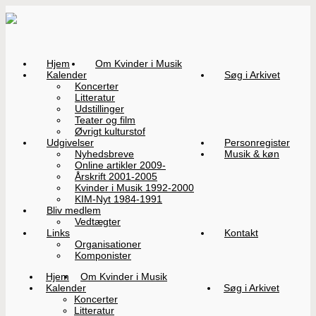
Hjem
Om Kvinder i Musik
Kalender
Søg i Arkivet
Koncerter
Litteratur
Udstillinger
Teater og film
Øvrigt kulturstof
Udgivelser
Personregister
Nyhedsbreve
Musik & køn
Online artikler 2009-
Årskrift 2001-2005
Kvinder i Musik 1992-2000
KIM-Nyt 1984-1991
Bliv medlem
Vedtægter
Links
Kontakt
Organisationer
Komponister
Hjem
Om Kvinder i Musik
Kalender
Søg i Arkivet
Koncerter
Litteratur