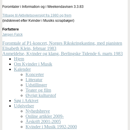
Foromtaler i Information og i Weekendavisen 3.3.83
Tilbage til Aktivitetsoversigt fra 1980 og frem
(indskrevet efter Kvinder i Musiks scrapbøger)
Forfattere
Jørgen Falck
Foromtale af P1-koncert, Norges Rikskringkasting, med pianisten
Elisabeth Klein, februar 1983
Anmeldelse, Kvinder og klang, Berlingske Tidende 6. marts 1983
Hjem
Om Kvinder i Musik
Kalender
Koncerter
Litteratur
Udstillinger
Teater og film
Øvrigt kulturstof
Søg i Arkivet
Udgivelser
Nyhedsbreve
Online artikler 2009-
Årskrift 2001-2005
Kvinder i Musik 1992-2000