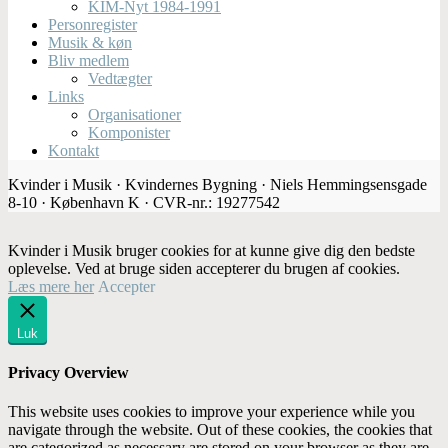
KIM-Nyt 1984-1991
Personregister
Musik & køn
Bliv medlem
Vedtægter
Links
Organisationer
Komponister
Kontakt
Kvinder i Musik · Kvindernes Bygning · Niels Hemmingsensgade
8-10 · København K · CVR-nr.: 19277542
Kvinder i Musik bruger cookies for at kunne give dig den bedste
oplevelse. Ved at bruge siden accepterer du brugen af cookies.
Læs mere her
Accepter
Luk
Privacy Overview
This website uses cookies to improve your experience while you
navigate through the website. Out of these cookies, the cookies that
are categorized as necessary are stored on your browser as they are