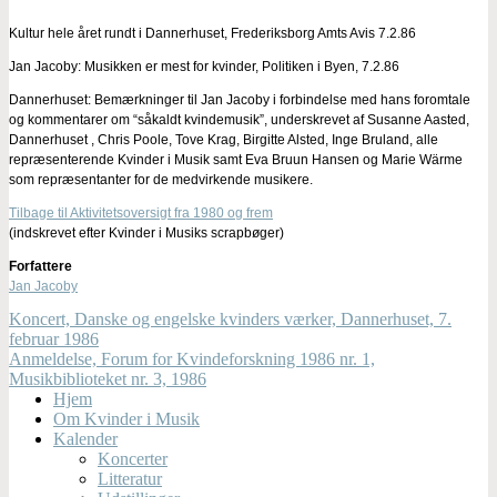
Kultur hele året rundt i Dannerhuset, Frederiksborg Amts Avis 7.2.86
Jan Jacoby: Musikken er mest for kvinder, Politiken i Byen, 7.2.86
Dannerhuset: Bemærkninger til Jan Jacoby i forbindelse med hans foromtale
og kommentarer om “såkaldt kvindemusik”, underskrevet af Susanne Aasted,
Dannerhuset , Chris Poole, Tove Krag, Birgitte Alsted, Inge Bruland, alle
repræsenterende Kvinder i Musik samt Eva Bruun Hansen og Marie Wärme
som repræsentanter for de medvirkende musikere.
Tilbage til Aktivitetsoversigt fra 1980 og frem
(indskrevet efter Kvinder i Musiks scrapbøger)
Forfattere
Jan Jacoby
Koncert, Danske og engelske kvinders værker, Dannerhuset, 7.
februar 1986
Anmeldelse, Forum for Kvindeforskning 1986 nr. 1,
Musikbiblioteket nr. 3, 1986
Hjem
Om Kvinder i Musik
Kalender
Koncerter
Litteratur