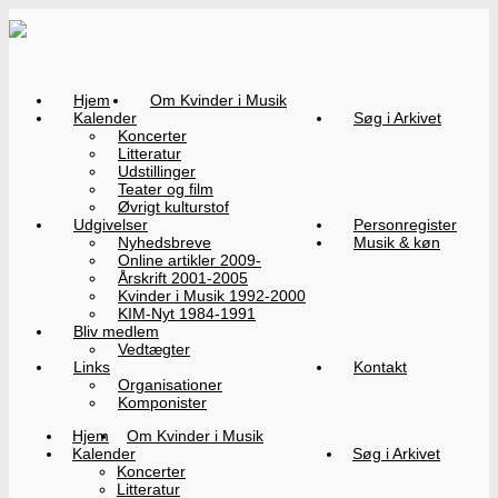
Hjem
Om Kvinder i Musik
Kalender
Søg i Arkivet
Koncerter
Litteratur
Udstillinger
Teater og film
Øvrigt kulturstof
Udgivelser
Personregister
Nyhedsbreve
Musik & køn
Online artikler 2009-
Årskrift 2001-2005
Kvinder i Musik 1992-2000
KIM-Nyt 1984-1991
Bliv medlem
Vedtægter
Links
Kontakt
Organisationer
Komponister
Hjem
Om Kvinder i Musik
Kalender
Søg i Arkivet
Koncerter
Litteratur