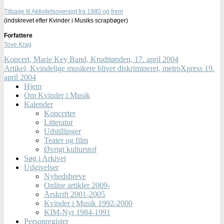
Tilbage til Aktivitetsoversigt fra 1980 og frem
(indskrevet efter Kvinder i Musiks scrapbøger)
Forfattere
Tove Krag
Koncert, Marie Key Band, Krudttønden, 17. april 2004
Artikel, Kvindelige musikere bliver diskrimineret, metroXpress 19.
april 2004
Hjem
Om Kvinder i Musik
Kalender
Koncerter
Litteratur
Udstillinger
Teater og film
Øvrigt kulturstof
Søg i Arkivet
Udgivelser
Nyhedsbreve
Online artikler 2009-
Årskrift 2001-2005
Kvinder i Musik 1992-2000
KIM-Nyt 1984-1991
Personregister