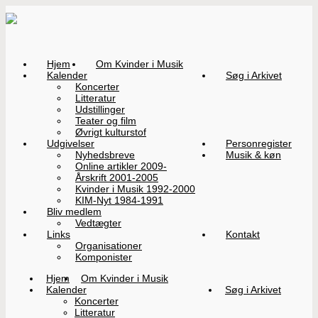
Hjem
Om Kvinder i Musik
Kalender
Søg i Arkivet
Koncerter
Litteratur
Udstillinger
Teater og film
Øvrigt kulturstof
Udgivelser
Personregister
Nyhedsbreve
Musik & køn
Online artikler 2009-
Årskrift 2001-2005
Kvinder i Musik 1992-2000
KIM-Nyt 1984-1991
Bliv medlem
Vedtægter
Links
Kontakt
Organisationer
Komponister
Hjem
Om Kvinder i Musik
Kalender
Søg i Arkivet
Koncerter
Litteratur