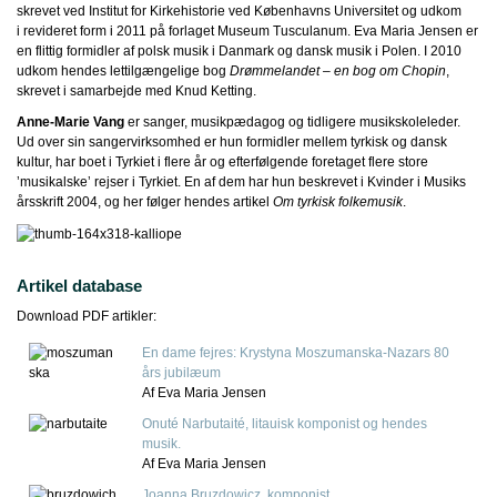
skrevet ved Institut for Kirkehistorie ved Københavns Universitet og udkom
i revideret form i 2011 på forlaget Museum Tusculanum. Eva Maria Jensen er
en flittig formidler af polsk musik i Danmark og dansk musik i Polen. I 2010
udkom hendes lettilgængelige bog
Drømmelandet – en bog om Chopin
,
skrevet i samarbejde med Knud Ketting.
Anne-Marie Vang
er sanger, musikpædagog og tidligere musikskoleleder.
Ud over sin sangervirksomhed er hun formidler mellem tyrkisk og dansk
kultur, har boet i Tyrkiet i flere år og efterfølgende foretaget flere store
’musikalske’ rejser i Tyrkiet. En af dem har hun beskrevet i Kvinder i Musiks
årsskrift 2004, og her følger hendes artikel
Om tyrkisk folkemusik
.
Artikel database
Download PDF artikler:
En dame fejres: Krystyna Moszumanska-Nazars 80
års jubilæum
Af Eva Maria Jensen
Onuté Narbutaité, litauisk komponist og hendes
musik.
Af Eva Maria Jensen
Joanna Bruzdowicz, komponist