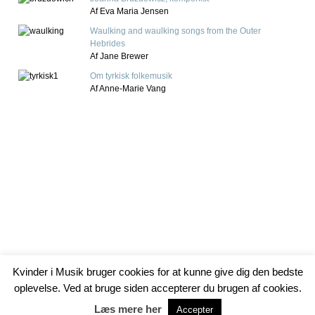
Af Eva Maria Jensen
Waulking and waulking songs from the Outer
Hebrides
Af Jane Brewer
Om tyrkisk folkemusik
Af Anne-Marie Vang
Kvinder i Musik bruger cookies for at kunne give dig den bedste
Kvinder i Musik · Kvindernes Bygning · Niels Hemmingsensgade
oplevelse. Ved at bruge siden accepterer du brugen af cookies.
8-10 · København K · CVR-nr.: 19277542
Læs mere her
Accepter