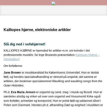
Kalliopes hjørne, elektroniske artikler
Slå dig ned i sofahjørnet!
KALLIOPES HJØRNE er hjemsted for artikler m.m. om kvinder i det
professionelle musikliv. Se Inge Brulands præsentation
Kalliopes Hjørne –
introduktion!
Om forfatterne:
Jane Brewer
er musikkandidat fra Københavns Universitet. Hun er skotsk
født, og hendes specialeafhandling er skrevet på engelsk; det samme er
artiklen, der beskriver specialeemnet
Waulking and waulking songs from the
Outer Hebrides.
Ph.d.
Eva Maria Jensen
er organist og cand. mag. i musik og filosofi. Hun er
særdeles alsidig og virker ud over som organist ved Husumvold Kirke også
som forfatter, anmelder og komponist. Hun er polsk født og uddannet såvel i
Polen som Danmark. Hendes ph.d. afhandling
Død og evighed i musikken
er