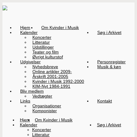
Hjem
Om Kvinder i Musik
Kalender
Søg i Arkivet
Koncerter
Litteratur
Udstillinger
Teater og film
Øvrigt kulturstof
Udgivelser
Personregister
Nyhedsbreve
Musik & køn
Online artikler 2009-
Årskrift 2001-2005
Kvinder i Musik 1992-2000
KIM-Nyt 1984-1991
Bliv medlem
Vedtægter
Links
Kontakt
Organisationer
Komponister
Hjem
Om Kvinder i Musik
Kalender
Søg i Arkivet
Koncerter
Litteratur