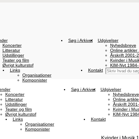
nder
Søg i Arkivet
Udgivelser
Koncerter
Nyhedsbreve
Litteratur
Online artikler
Udstillinger
Årskrift 2001-
Teater og film
Kvinder i Mus
Øvrigt kulturstof
KIM-Nyt 1984
Links
Kontakt
Organisationer
Komponister
ender
Søg i Arkivet
Udgivelser
Koncerter
Nyhedsbreve
Litteratur
Online artikl
Udstillinger
Årskrift 2001
Teater og film
Kvinder i Mu
Øvrigt kulturstof
KIM-Nyt 198
Links
Kontakt
Organisationer
Komponister
Kvinder i Musik 