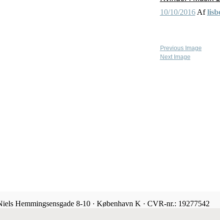
10/10/2016
Af
lisb
Previous Image
Next Image
 Niels Hemmingsensgade 8-10 · København K · CVR-nr.: 19277542