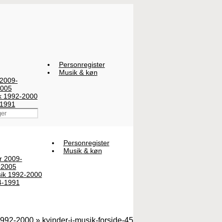
Personregister
Musik & køn
 2009-
2005
ik 1992-2000
-1991
Personregister
Musik & køn
er 2009-
-2005
sik 1992-2000
4-1991
1992-2000
» kvinder-i-musik-forside-45