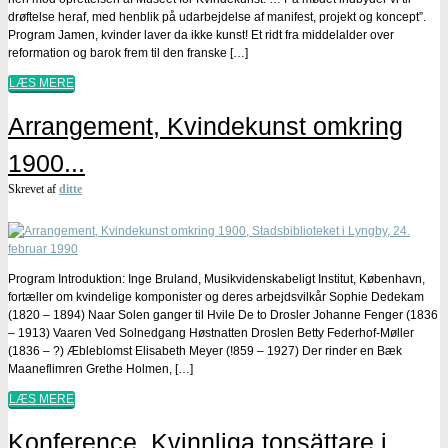
drøftelse heraf, med henblik på udarbejdelse af manifest, projekt og koncept”.
Program Jamen, kvinder laver da ikke kunst! Et ridt fra middelalder over
reformation og barok frem til den franske […]
LÆS MERE
Arrangement, Kvindekunst omkring
1900...
Skrevet af
ditte
Program Introduktion: Inge Bruland, Musikvidenskabeligt Institut, København,
fortæller om kvindelige komponister og deres arbejdsvilkår Sophie Dedekam
(1820 – 1894) Naar Solen ganger til Hvile De to Drosler Johanne Fenger (1836
– 1913) Vaaren Ved Solnedgang Høstnatten Droslen Betty Federhof-Møller
(1836 – ?) Æbleblomst Elisabeth Meyer (!859 – 1927) Der rinder en Bæk
Maaneflimren Grethe Holmen, […]
LÆS MERE
Konference, Kvinnliga tonsättare i