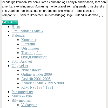
kvindelige komponister som Clara Schumann og Fanny Mendelssohn, som den
amerikanske kvindemusikforskning havde gravet frem af glemslen. Inspireret af
bl.a. Jeannie Pool indkaldte en gruppe danske kvinder – Birgitte Alsted,
komponist, Elisabeth Brodersen, musikpædagog, Inge Bruland, lektor ved […]
LÆS MERE
Hjem
Om Kvinder i Musik
Kalender
Koncerter
Litteratur
Udstillinger
Teater og film
Øvrigt kulturstof
Søg i Arkivet
Udgivelser
Nyhedsbreve
Online artikler 2009-
Årskrift 2001-2005
Kvinder i Musik 1992-2000
KIM-Nyt 1984-1991
Personregister
Musik & køn
Bliv medlem
Vedtægter