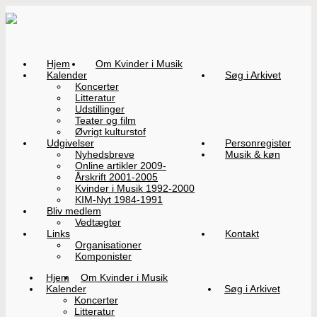
Hjem
Om Kvinder i Musik
Kalender
Søg i Arkivet
Koncerter
Litteratur
Udstillinger
Teater og film
Øvrigt kulturstof
Udgivelser
Personregister
Nyhedsbreve
Musik & køn
Online artikler 2009-
Årskrift 2001-2005
Kvinder i Musik 1992-2000
KIM-Nyt 1984-1991
Bliv medlem
Vedtægter
Links
Kontakt
Organisationer
Komponister
Hjem
Om Kvinder i Musik
Kalender
Søg i Arkivet
Koncerter
Litteratur