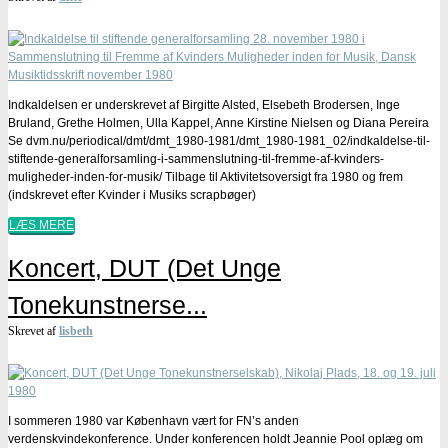
Indkaldelsen er underskrevet af Birgitte Alsted, Elsebeth Brodersen, Inge
Bruland, Grethe Holmen, Ulla Kappel, Anne Kirstine Nielsen og Diana Pereira
Se dvm.nu/periodical/dmt/dmt_1980-1981/dmt_1980-1981_02/indkaldelse-til-
stiftende-generalforsamling-i-sammenslutning-til-fremme-af-kvinders-
muligheder-inden-for-musik/ Tilbage til Aktivitetsoversigt fra 1980 og frem
(indskrevet efter Kvinder i Musiks scrapbøger)
LÆS MERE
Koncert, DUT (Det Unge
Tonekunstnerse...
Skrevet af
lisbeth
I sommeren 1980 var København vært for FN’s anden
verdenskvindekonference. Under konferencen holdt Jeannie Pool oplæg om