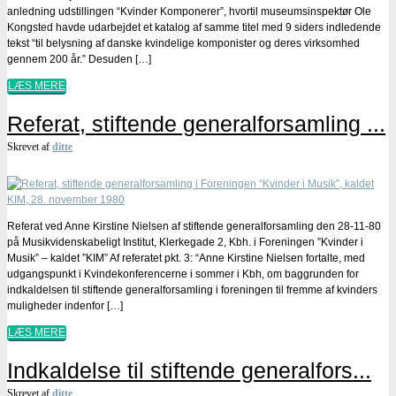
anledning udstillingen “Kvinder Komponerer”, hvortil museumsinspektør Ole
Kongsted havde udarbejdet et katalog af samme titel med 9 siders indledende
tekst “til belysning af danske kvindelige komponister og deres virksomhed
gennem 200 år.” Desuden […]
LÆS MERE
Referat, stiftende generalforsamling ...
Skrevet af
ditte
Referat ved Anne Kirstine Nielsen af stiftende generalforsamling den 28-11-80
på Musikvidenskabeligt Institut, Klerkegade 2, Kbh. i Foreningen ”Kvinder i
Musik” – kaldet ”KIM” Af referatet pkt. 3: “Anne Kirstine Nielsen fortalte, med
udgangspunkt i Kvindekonferencerne i sommer i Kbh, om baggrunden for
indkaldelsen til stiftende generalforsamling i foreningen til fremme af kvinders
muligheder indenfor […]
LÆS MERE
Indkaldelse til stiftende generalfors...
Skrevet af
ditte