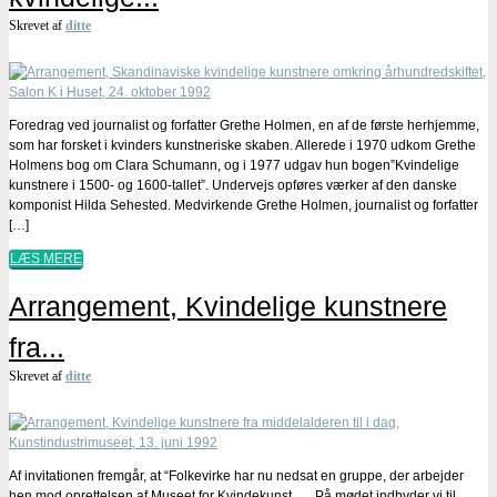
Skrevet af
ditte
Foredrag ved journalist og forfatter Grethe Holmen, en af de første herhjemme,
som har forsket i kvinders kunstneriske skaben. Allerede i 1970 udkom Grethe
Holmens bog om Clara Schumann, og i 1977 udgav hun bogen”Kvindelige
kunstnere i 1500- og 1600-tallet”. Undervejs opføres værker af den danske
komponist Hilda Sehested. Medvirkende Grethe Holmen, journalist og forfatter
[…]
LÆS MERE
Arrangement, Kvindelige kunstnere
fra...
Skrevet af
ditte
Af invitationen fremgår, at “Folkevirke har nu nedsat en gruppe, der arbejder
hen mod oprettelsen af Museet for Kvindekunst. … På mødet indbyder vi til