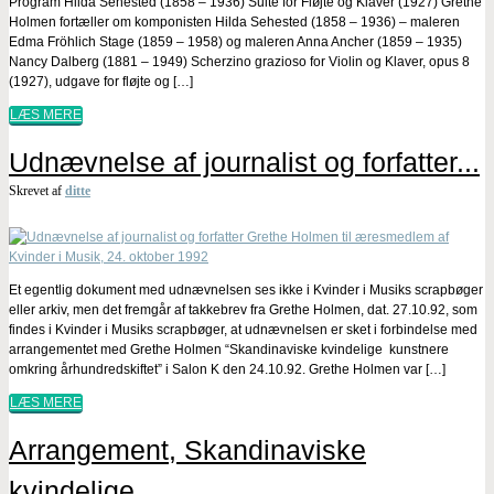
Program Hilda Sehested (1858 – 1936) Suite for Fløjte og Klaver (1927) Grethe
Holmen fortæller om komponisten Hilda Sehested (1858 – 1936) – maleren
Edma Fröhlich Stage (1859 – 1958) og maleren Anna Ancher (1859 – 1935)
Nancy Dalberg (1881 – 1949) Scherzino grazioso for Violin og Klaver, opus 8
(1927), udgave for fløjte og […]
LÆS MERE
Udnævnelse af journalist og forfatter...
Skrevet af
ditte
Et egentlig dokument med udnævnelsen ses ikke i Kvinder i Musiks scrapbøger
eller arkiv, men det fremgår af takkebrev fra Grethe Holmen, dat. 27.10.92, som
findes i Kvinder i Musiks scrapbøger, at udnævnelsen er sket i forbindelse med
arrangementet med Grethe Holmen “Skandinaviske kvindelige kunstnere
omkring århundredskiftet” i Salon K den 24.10.92. Grethe Holmen var […]
LÆS MERE
Arrangement, Skandinaviske
kvindelige...